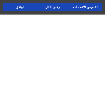
أسئلة مكررة
أضف إلى السلة
تخصيص الاعدادات
رفض الكل
اوافق
الإرجاع
تابعنا
شركة
العوائد والتبادلات
لاتستخدم التنظيف الجاف
استخدم المكواة عند درجة حرارة منخفضة
المتاجر ديالنا
إستخدم مجفف الملابس عند درجة حرارة منخفضة
لاتستخدم المبيض
فرص عمل
يغسل بلطف عند درجة حرارة أقصاها 30 درجة مئوية
دعم الشركات
السياسات
سياسة الخصوصية وأمن البيانات
شروط الاستعمال