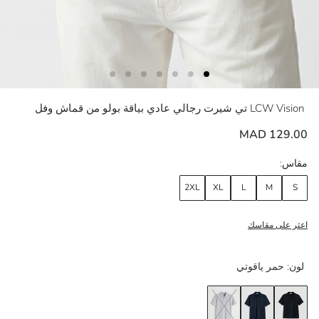
LCW Vision
تي شيرت رجالي عادي بياقة بولو من قماش وفل
129.00 MAD
مقاس:
2XL
XL
L
M
S
اعثر على مقاسك
لون:
حمر ياقوتي