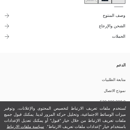
وصف المنتوج
الشحن والإرجاع
الحملات
تي شيرت رجالي بقصة عادية، بأكمام قصيرة وياقة بولو، مصنوع من قماش
الدعم
وافل. فيه إغلاق بالأزرار.
متابعة الطلبيات
نموذج الاتصال
نسيج رئيسي:
0 800 000 529
تفاصيل الاستدامة:
نام تجاری:
تُستخدم ملفات تعريف الارتباط لتخصيص المحتوى والإعلانات، وتوفير
نوع:
ميزات الوسائط الاجتماعية، وتحليل حركة المرور لدينا. يمكنك قبول جميع
مساعدة
حجم :
ملفات تعريف الارتباط من خلال خيار "قبول" أو يمكنك تعديل الإعدادات
ثوب:
باستخدام خيار "إعدادات ملفات تعريف الارتباط".
سياسة ملفات الارتباط