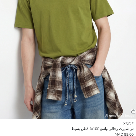
XSIDE
تي شيرت رجالي واسع 100% قطن بسيط
99.00 MAD