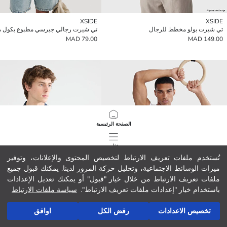
XSIDE
XSIDE
تي شيرت بولو مخطط للرجال
تي شيرت رجالي جيرسي مطبوع بكول م
79.00 MAD
149.00 MAD
الصفحة الرئيسية
فئات
تُستخدم ملفات تعريف الارتباط لتخصيص المحتوى والإعلانات، وتوفير
ميزات الوسائط الاجتماعية، وتحليل حركة المرور لدينا. يمكنك قبول جميع
سلة مشترياتي
1156
/
1
ملفات تعريف الارتباط من خلال خيار "قبول" أو يمكنك تعديل الإعدادات
باستخدام خيار "إعدادات ملفات تعريف الارتباط".
سياسة ملفات الارتباط
تخصيص الاعدادات
رفض الكل
اوافق