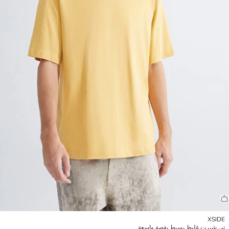
XSIDE
تي شيرت غليظ بسيط بقصة واسعة