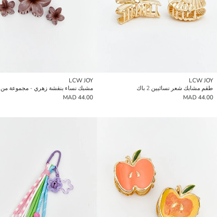
LCW JOY
LCW JOY
طقم مشابك شعر نسائيين 2 باك
مشبك نساء بنقشة زهري - مجموعة من 3
44.00 MAD
44.00 MAD