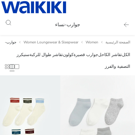
جوارب-نساء
الصفحة الرئيسية
Women
Women Loungewear & Sleepwear
جوارب-نسا
الكل
تقاشر الكاحل
جوارب قصيرة
كولون
تقاشر طوال للركبة
سنيكرز
التصفية والفرز