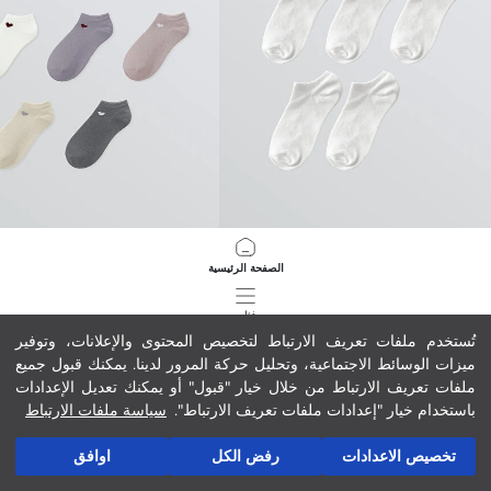
LCW DREAM
LCW DREAM
الصفحة الرئيسية
جوارب رياضية نسائية بسيطة - 5 قطع
44.00 MAD
44.00 MAD
فئات
تُستخدم ملفات تعريف الارتباط لتخصيص المحتوى والإعلانات، وتوفير
ميزات الوسائط الاجتماعية، وتحليل حركة المرور لدينا. يمكنك قبول جميع
سلة مشترياتي
223
/
1
ملفات تعريف الارتباط من خلال خيار "قبول" أو يمكنك تعديل الإعدادات
باستخدام خيار "إعدادات ملفات تعريف الارتباط".
سياسة ملفات الارتباط
تخصيص الاعدادات
رفض الكل
اوافق