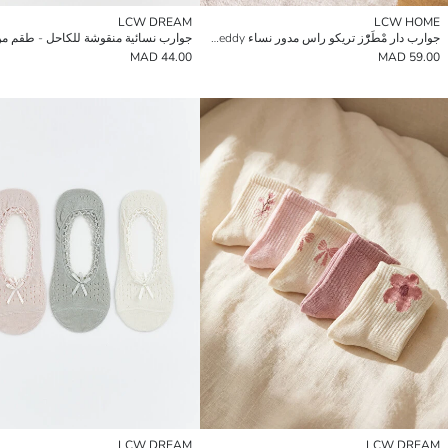
LCW DREAM
LCW HOME
جوارب دار مْطَرّْز تريكو راس مدور نساء Bear Teddy
جوارب نسائية منقوشة للكاحل - طقم من 
44.00 MAD
59.00 MAD
LCW DREAM
LCW DREAM