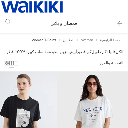
قمصان و بلايز
الصفحة الرئيسية
Women
الملابس
Women T-Shirts
الكل
فانيلة
كم طويل
كم قصير
أبيض
مزين بطبعة
مقاسات كبيرة
100% قطن
التصفية والفرز