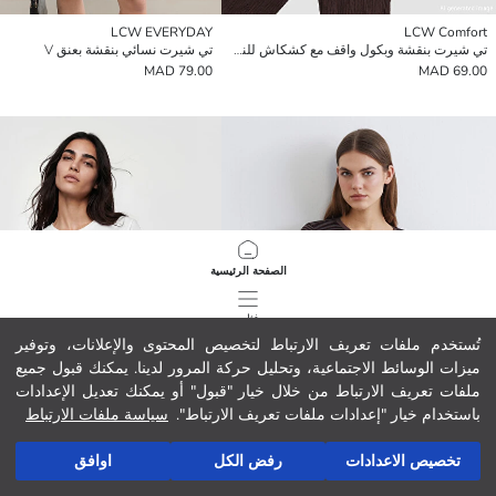
LCW EVERYDAY
LCW Comfort
تي شيرت بنقشة وبكول واقف مع كشكاش للنساء
تي شيرت نسائي بنقشة بعنق V
79.00 MAD
69.00 MAD
الصفحة الرئيسية
فئات
تُستخدم ملفات تعريف الارتباط لتخصيص المحتوى والإعلانات، وتوفير
ميزات الوسائط الاجتماعية، وتحليل حركة المرور لدينا. يمكنك قبول جميع
سلة مشترياتي
742
/
1
ملفات تعريف الارتباط من خلال خيار "قبول" أو يمكنك تعديل الإعدادات
باستخدام خيار "إعدادات ملفات تعريف الارتباط".
سياسة ملفات الارتباط
تخصيص الاعدادات
رفض الكل
اوافق