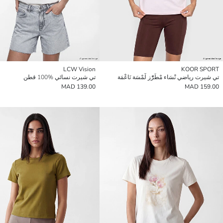
LCW Vision
KOOR SPORT
تي شيرت رياضي نْسَاء مْطَرّْز لْمْسَة نَاعْمَة
تي شيرت نسائي %100 قطن
139.00 MAD
159.00 MAD