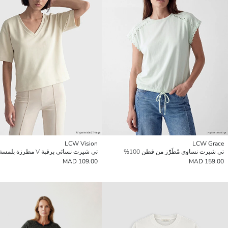
LCW Vision
LCW Grace
تي شيرت نساوي مْطَرّْز من قطن 100%
تي شيرت نسائي برقبة V مطرزة بلمسة ناعمة
109.00 MAD
159.00 MAD