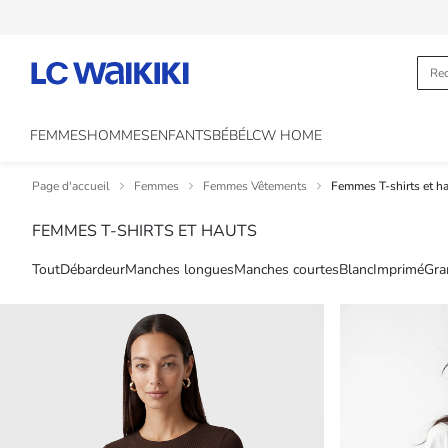
FEMMES
HOMMES
ENFANTS
BÉBÉ
LCW HOME
Page d'accueil
Femmes
Femmes Vêtements
Femmes T-shirts et h
FEMMES T-SHIRTS ET HAUTS
Tout
Débardeur
Manches longues
Manches courtes
Blanc
Imprimé
Gra