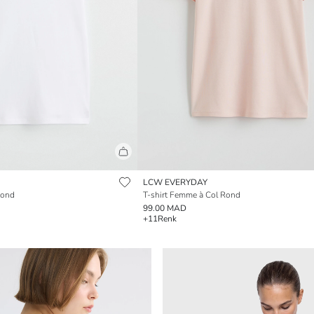
LCW EVERYDAY
Rond
T-shirt Femme à Col Rond
99.00 MAD
+11
Renk