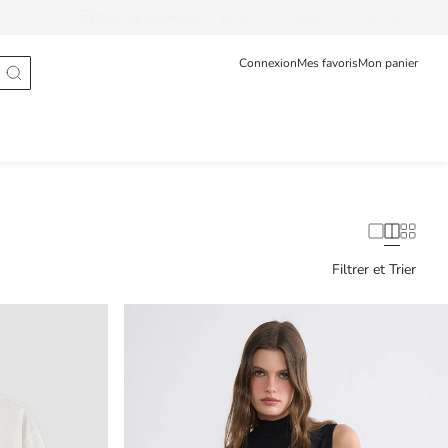
Suivi de commande
العربية
English
Français
Connexion
Mes favoris
Mon panier
Filtrer et Trier