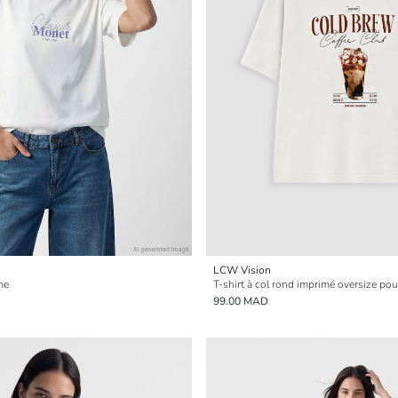
LCW Vision
me
T-shirt à col rond imprimé oversize po
99.00 MAD