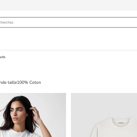
auts
nde taille
100% Coton