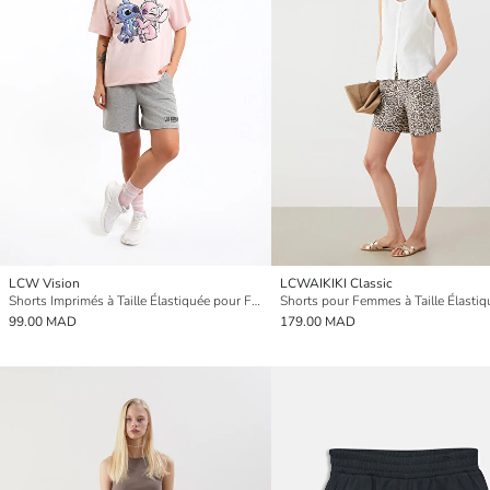
LCW Vision
LCWAIKIKI Classic
Shorts Imprimés à Taille Élastiquée pour Femmes
99.00 MAD
179.00 MAD