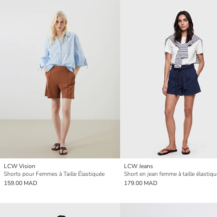
LCW Vision
LCW Jeans
Shorts pour Femmes à Taille Élastiquée
Short en jean femme à taille élastiq
159.00 MAD
179.00 MAD