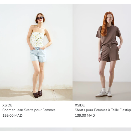
XSIDE
XSIDE
Short en Jean Svelte pour Femmes
Shorts pour Femmes à Taille Élastiq
199.00 MAD
139.00 MAD