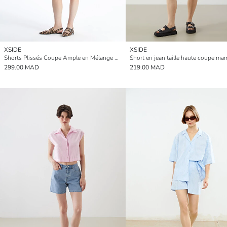
XSIDE
XSIDE
Shorts Plissés Coupe Ample en Mélange de Lin pour Femmes
299.00 MAD
219.00 MAD