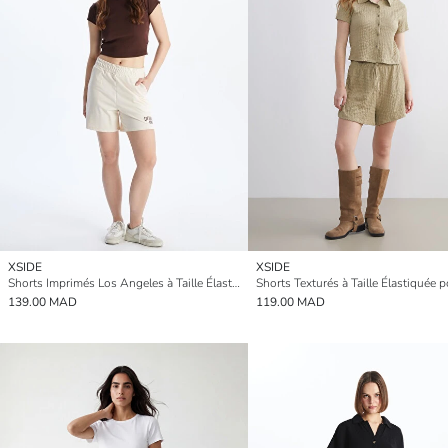
XSIDE
XSIDE
Shorts Imprimés Los Angeles à Taille Élastiquée pour Femmes
139.00 MAD
119.00 MAD