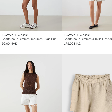
LCWAIKIKI Classic
LCWAIKIKI Classic
Shorts pour Femmes Imprimés Bugs Bunny avec Taille Élastique
99.00 MAD
179.00 MAD