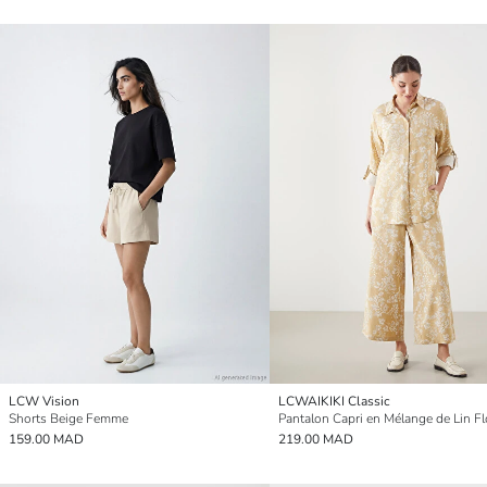
LCW Vision
LCWAIKIKI Classic
Shorts Beige Femme
159.00 MAD
219.00 MAD