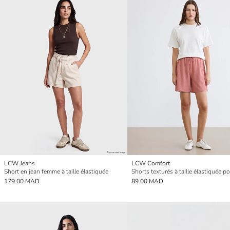
LCW Jeans
LCW Comfort
Short en jean femme à taille élastiquée
179.00 MAD
89.00 MAD