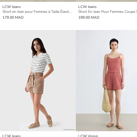
LCW Jeans
LCW Jeans
Short en Jean pour Femmes à Taille Élastiquée
179.00 MAD
199.00 MAD
LCW Jeans
LCW Vision