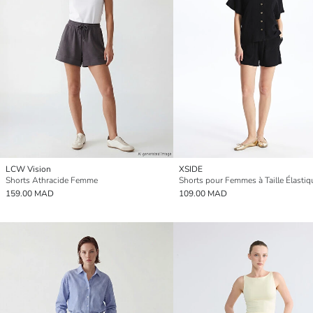
LCW Vision
XSIDE
Shorts Athracide Femme
159.00 MAD
109.00 MAD