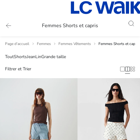
Femmes Shorts et capris
Page d'accueil
Femmes
Femmes Vêtements
Femmes Shorts et capris
Tout
Shorts
Jean
Lin
Grande taille
Filtrer et Trier