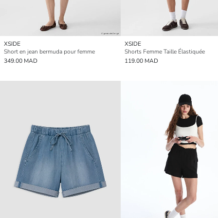
XSIDE
XSIDE
Short en jean bermuda pour femme
Shorts Femme Taille Élastiquée
349.00 MAD
119.00 MAD