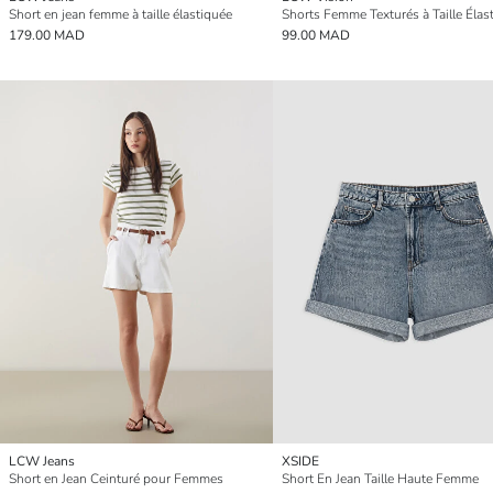
Short en jean femme à taille élastiquée
Shorts Femme Texturés à Taille Élas
179.00 MAD
99.00 MAD
LCW Jeans
XSIDE
Short en Jean Ceinturé pour Femmes
Short En Jean Taille Haute Femme