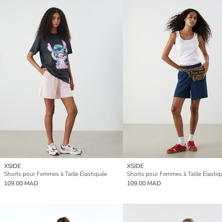
XSIDE
XSIDE
Shorts pour Femmes à Taille Élastiquée
Shorts pour Femmes à Taille Élastiq
109.00 MAD
109.00 MAD