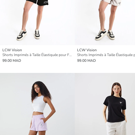
LCW Vision
LCW Vision
Shorts Imprimés à Taille Élastiquée pour Femmes
99.00 MAD
99.00 MAD