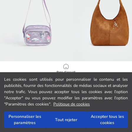
LCW ACCESSORIES
LCW ACCESSORIES
Page d'accueil
Sac d'épaule imprimé Kuromi pour fille
Sac d'épaule femme en faux suède
Les cookies sont utilisés pour personnaliser le contenu et les
249.00 MAD
219.00 MAD
publicités, fournir des fonctionnalités de médias sociaux et analyser
Catégories
notre trafic. Vous pouvez accepter tous les cookies avec l'option
"Accepter" ou vous pouvez modifier les paramètres avec l'option
Mon panier
1
/
115
"Paramètres des cookies".
Politique de cookies
Personnaliser les
Accepter tous les
Tout rejeter
paramètres
cookies