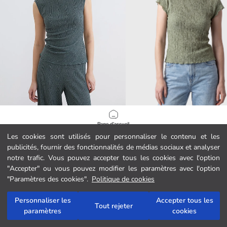
XSIDE
XSIDE
Page d'accueil
Blouse Froncée à Col Rond
Blouse Texturée à Col Rond
Les cookies sont utilisés pour personnaliser le contenu et les
139.00 MAD
99.00 MAD
publicités, fournir des fonctionnalités de médias sociaux et analyser
Catégories
notre trafic. Vous pouvez accepter tous les cookies avec l'option
"Accepter" ou vous pouvez modifier les paramètres avec l'option
Mon panier
1
/
342
"Paramètres des cookies".
Politique de cookies
Personnaliser les
Accepter tous les
Tout rejeter
paramètres
cookies