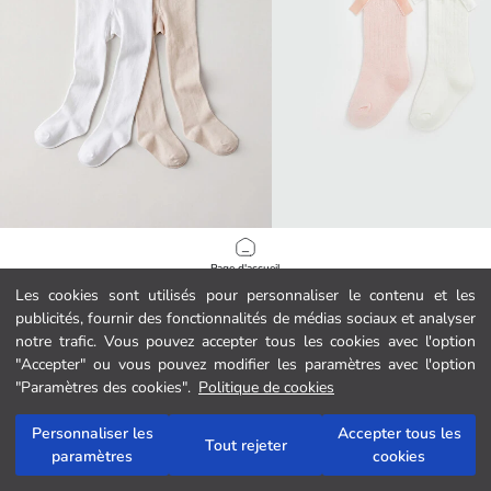
LCW baby
LCW baby
Page d'accueil
Collants Fins Bébé Fille Lot de 2
Les cookies sont utilisés pour personnaliser le contenu et les
49.00 MAD
39.00 MAD
publicités, fournir des fonctionnalités de médias sociaux et analyser
Catégories
notre trafic. Vous pouvez accepter tous les cookies avec l'option
"Accepter" ou vous pouvez modifier les paramètres avec l'option
Mon panier
1
/
74
"Paramètres des cookies".
Politique de cookies
Personnaliser les
Accepter tous les
Tout rejeter
paramètres
cookies