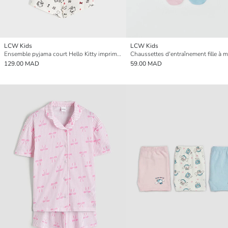
LCW Kids
LCW Kids
Ensemble pyjama court Hello Kitty imprimé pour fille
129.00 MAD
59.00 MAD