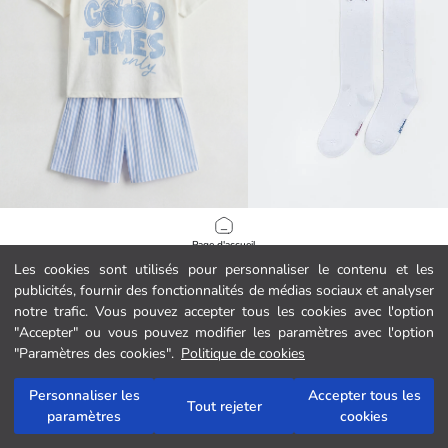
LCW Kids
LCW Kids
Page d'accueil
Ensemble pyjama court pour filles avec un col rond imprimé.
Les cookies sont utilisés pour personnaliser le contenu et les
89.00 MAD
44.00 MAD
publicités, fournir des fonctionnalités de médias sociaux et analyser
Catégories
notre trafic. Vous pouvez accepter tous les cookies avec l'option
"Accepter" ou vous pouvez modifier les paramètres avec l'option
Mon panier
1
/
287
"Paramètres des cookies".
Politique de cookies
Personnaliser les
Accepter tous les
Tout rejeter
paramètres
cookies