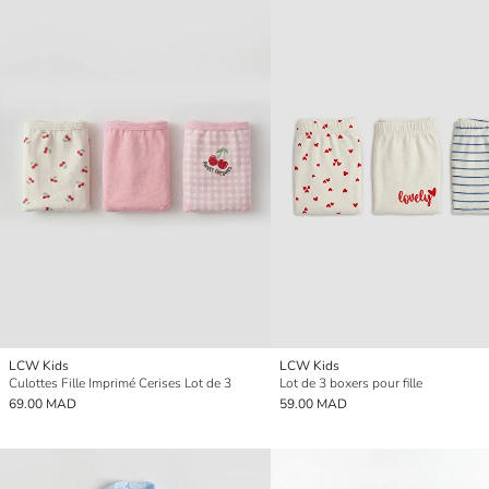
LCW Kids
LCW Kids
Culottes Fille Imprimé Cerises Lot de 3
Lot de 3 boxers pour fille
69.00 MAD
59.00 MAD