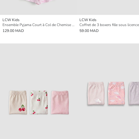
LCW Kids
LCW Kids
Ensemble Pyjama Court à Col de Chemise pour Filles
129.00 MAD
59.00 MAD