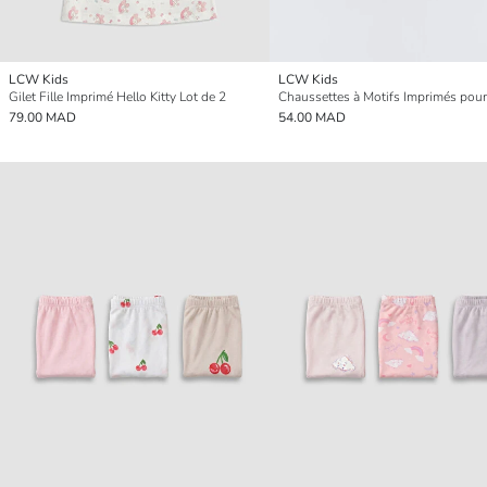
LCW Kids
LCW Kids
Gilet Fille Imprimé Hello Kitty Lot de 2
79.00 MAD
54.00 MAD