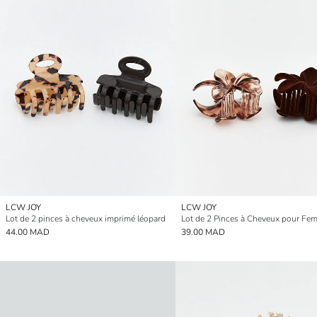
LCW JOY
LCW JOY
Lot de 2 pinces à cheveux imprimé léopard
44.00 MAD
39.00 MAD