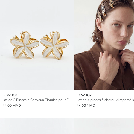
LCW JOY
LCW JOY
Lot de 2 Pinces à Cheveux Florales pour Femmes
44.00 MAD
44.00 MAD