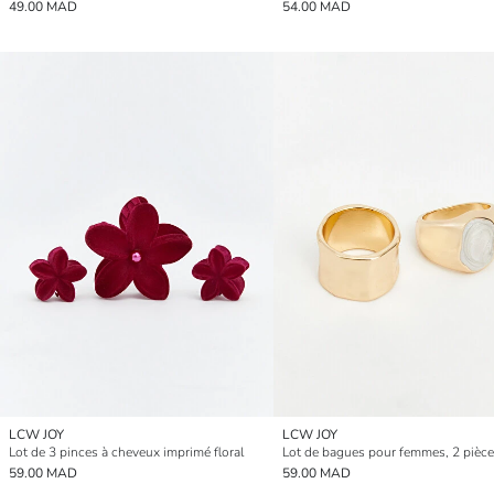
49.00 MAD
54.00 MAD
LCW JOY
LCW JOY
Lot de 3 pinces à cheveux imprimé floral
Lot de bagues pour femmes, 2 pièc
59.00 MAD
59.00 MAD