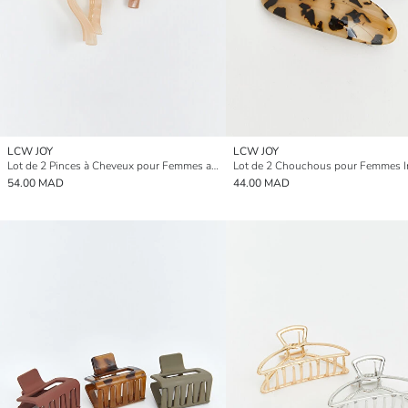
LCW JOY
LCW JOY
Lot de 2 Pinces à Cheveux pour Femmes avec Nœud
54.00 MAD
44.00 MAD