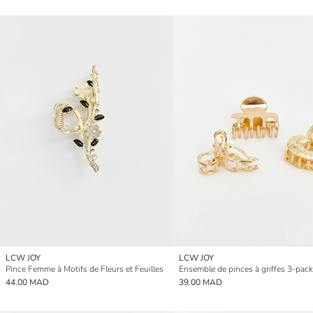
LCW JOY
LCW JOY
Pince Femme à Motifs de Fleurs et Feuilles
Ensemble de pinces à griffes 3-pack
44.00 MAD
39.00 MAD