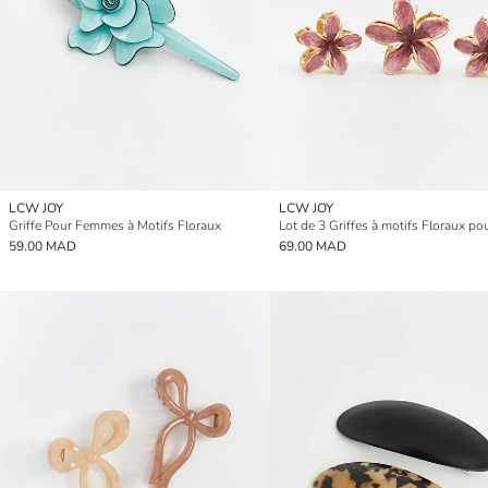
LCW JOY
LCW JOY
Griffe Pour Femmes à Motifs Floraux
59.00 MAD
69.00 MAD