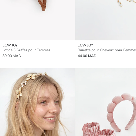
LCW JOY
LCW JOY
Lot de 3 Griffes pour Femmes
39.00 MAD
44.00 MAD