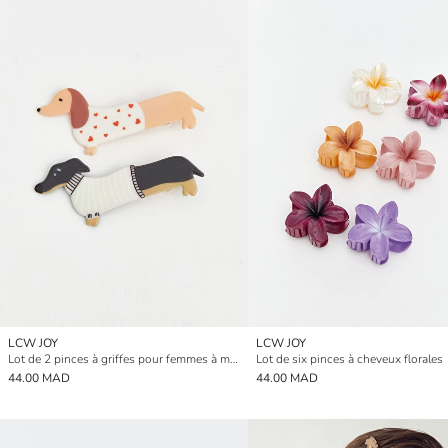
LCW JOY
LCW JOY
Lot de 2 pinces à griffes pour femmes à motif de chien
Lot de six pinces à cheveux florales
44.00 MAD
44.00 MAD