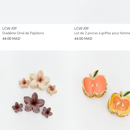
LCW JOY
LCW JOY
Diadème Orné de Papillons
Lot de 2 pinces à griffes pour femm
44.00 MAD
44.00 MAD