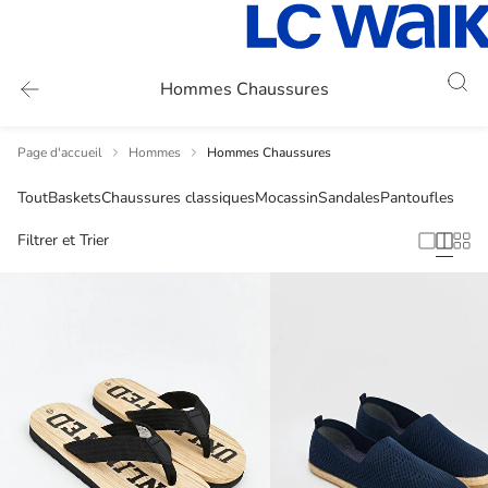
Hommes Chaussures
Page d'accueil
Hommes
Hommes Chaussures
Tout
Baskets
Chaussures classiques
Mocassin
Sandales
Pantoufles
Filtrer et Trier