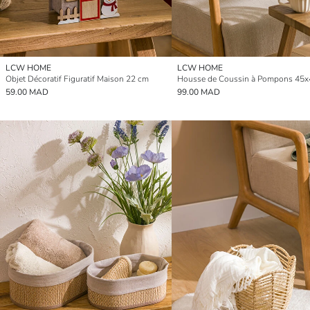
LCW HOME
LCW HOME
Objet Décoratif Figuratif Maison 22 cm
Housse de Coussin à Pompons 45
59.00 MAD
99.00 MAD