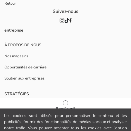
Retour
Suivez-nous
entreprise
À PROPOS DE NOUS
Nos magasins
Opportunités de carrière
Soutien aux entreprises
STRATÉGIES
Politique de confidentialité et de sécurité des données
Page d'accueil
Les cookies sont utilisés pour personnaliser le contenu et les
Conditions d'utilisation
publicités, fournir des fonctionnalités de médias sociaux et analyser
Catégories
notre trafic. Vous pouvez accepter tous les cookies avec l'option