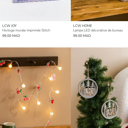
LCW JOY
LCW HOME
Horloge murale imprimée Stitch
Lampe LED décorative de bureau
99.00 MAD
99.00 MAD