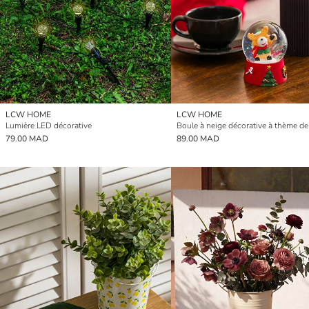
LCW HOME
LCW HOME
Lumière LED décorative
79.00 MAD
89.00 MAD