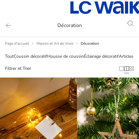
Décoration
Page d'accueil
Maison et Art de Vivre
Décoration
Tout
Coussin décoratif
Housse de coussin
Éclairage décoratif
Articles d
Filtrer et Trier