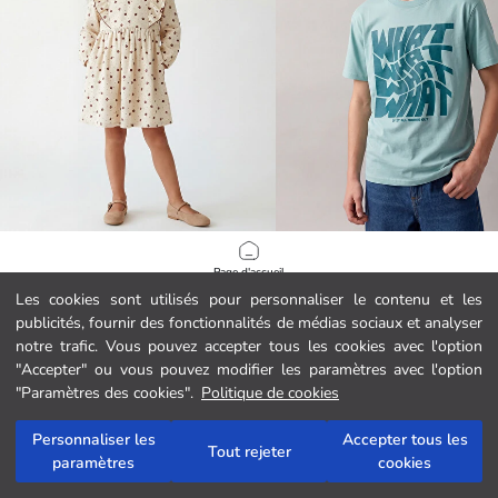
LCW Kids
LCW Kids
Page d'accueil
Robe florale pour fille avec col rond.
T-shirt à col rond imprimé garçon
Les cookies sont utilisés pour personnaliser le contenu et les
249.00 MAD
69.00 MAD
publicités, fournir des fonctionnalités de médias sociaux et analyser
Catégories
notre trafic. Vous pouvez accepter tous les cookies avec l'option
"Accepter" ou vous pouvez modifier les paramètres avec l'option
Mon panier
1
/
4253
"Paramètres des cookies".
Politique de cookies
Personnaliser les
Accepter tous les
Tout rejeter
paramètres
cookies