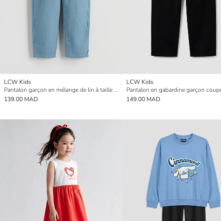
LCW Kids
LCW Kids
Pantalon garçon en mélange de lin à taille élastique
Pantalon en gabardine garçon coup
139.00 MAD
149.00 MAD