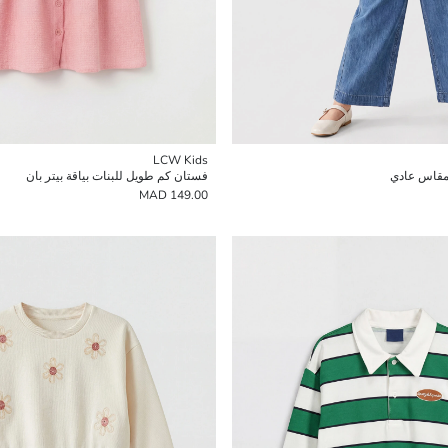
LCW Kids
بمقاس عادي
فستان كم طويل للبنات بياقة بيتر بان
149.00 MAD