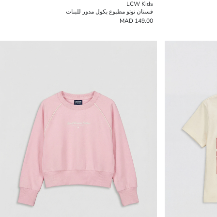
LCW Kids
فستان توتو مطبوع بكول مدور للبنات
149.00 MAD