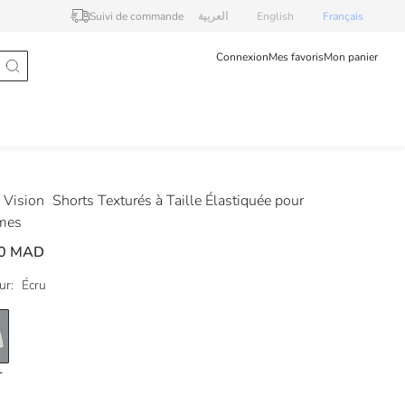
Suivi de commande
العربية
English
Français
Connexion
Mes favoris
Mon panier
Vision
Shorts Texturés à Taille Élastiquée pour
mes
00 MAD
ur:
Écru