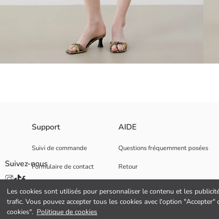
Shorts pour Femmes à Taille Élastique, confectionnés en tissu raschel te
Support
AIDE
Suivi de commande
Questions fréquemment posées
Suivez-nous
Formulaire de contact
Retour
Tissu Principal:
Pays d’origine:
0 800 000 529
Vendeur:
Les cookies sont utilisés pour personnaliser le contenu et les publicit
Marque:
trafic. Vous pouvez accepter tous les cookies avec l'option "Accepter
Genre:
cookies".
Politique de cookies
Coupe: