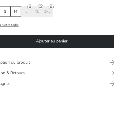
S
M
L
XL
2XL
 votre taille
Ajouter au panier
iption du produit
ison & Retours
agnes