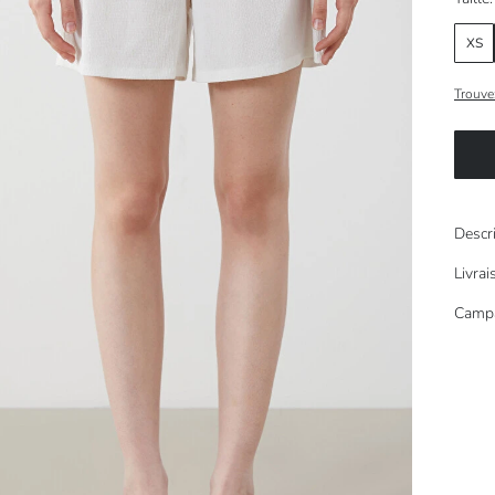
XS
Trouvez
Descr
Livra
Camp