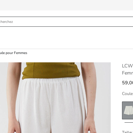
iquée pour Femmes
LCW 
Fem
59,
Coule
Taille: