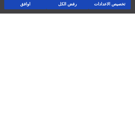
تخصيص الاعدادات
رفض الكل
اوافق
الإرجاع
تابعنا
شركة
العوائد والتبادلات
تجفف مفرودة
لاتستخدم التنظيف الجاف
المتاجر ديالنا
استخدم المكواة عند درجة حرارة منخفضة
لاتستخدم مجفف الملابس
فرص عمل
لاتستخدم المبيض
غسيل عند درجة حرارة أقصاها 30 درجة مئوية
دعم الشركات
السياسات
سياسة الخصوصية وأمن البيانات
شروط الاستعمال
سياسة ملفات تعريف الارتباط