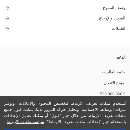
وصف المنتوج
الشحن والإرجاع
الحملات
مْصَوْبِين لعيالات، هاد سيت ديال جْوارب السّْبُور كيتكوّن من ثلاثة ديال القطّع.
الدعم
كُل جْوْرْب فيه تطريزة مختلفة ف جهة الكَرْسول.
نسيج رئيسي Optic White:
متابعة الطلبيات
نسيج رئيسي Optical White:
نموذج الاتصال
نسيج رئيسي White:
الوزن:
0 800 000 529
تفاصيل الاستدامة:
نام تجاری:
تُستخدم ملفات تعريف الارتباط لتخصيص المحتوى والإعلانات، وتوفير
نوع:
ميزات الوسائط الاجتماعية، وتحليل حركة المرور لدينا. يمكنك قبول جميع
مساعدة
محتوى العلبة:
ملفات تعريف الارتباط من خلال خيار "قبول" أو يمكنك تعديل الإعدادات
سماكة:
باستخدام خيار "إعدادات ملفات تعريف الارتباط".
سياسة ملفات الارتباط
أسئلة مكررة
أضف إلى السلة