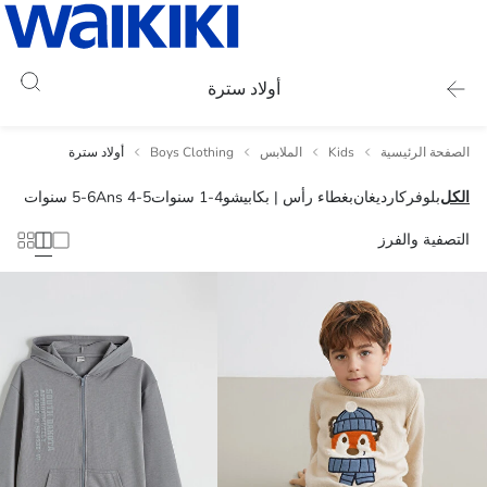
أولاد سترة
الصفحة الرئيسية
Kids
الملابس
Boys Clothing
أولاد سترة
الكل
بلوفر
كارديغان
بغطاء رأس | بكابيشو
1-4 سنوات
4-5 Ans
5-6 سنوات
التصفية والفرز