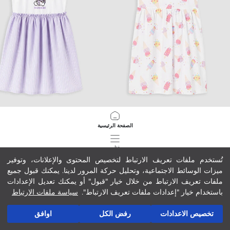
LCW Kids
LCW Kids
الصفحة الرئيسية
فستان جيرسي مزركش بنات بكول مدور
فستان بنات مطبوع Kuromi
109.00 MAD
59.00 MAD
فئات
تُستخدم ملفات تعريف الارتباط لتخصيص المحتوى والإعلانات، وتوفير
ميزات الوسائط الاجتماعية، وتحليل حركة المرور لدينا. يمكنك قبول جميع
سلة مشترياتي
341
/
1
ملفات تعريف الارتباط من خلال خيار "قبول" أو يمكنك تعديل الإعدادات
باستخدام خيار "إعدادات ملفات تعريف الارتباط".
سياسة ملفات الارتباط
تخصيص الاعدادات
رفض الكل
اوافق