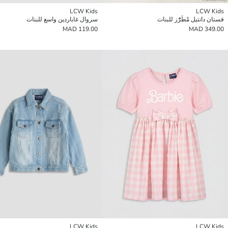
LCW Kids
LCW Kids
فستان دانتيل مْطَرّْز للبنات
سروال غاباردين واسع للبنات
119.00 MAD
349.00 MAD
LCW Kids
LCW Kids