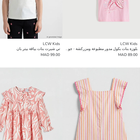
LCW Kids
LCW Kids
بلوزة بنات بكول مدور مطبوعة ومزركشة - جوج ديال الباكات
تي شيرت بنات بياقة بيتر بان
99.00 MAD
89.00 MAD