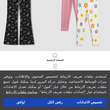
LCW Kids
LCW Kids
الصفحة الرئيسية
سروال ضيق بناتي مطبوع بخصر مطاطي 2 باك
سروال ضيق بناتي مطبوع بنجمات بساق مْ
69.00 MAD
99.00 MAD
فئات
تُستخدم ملفات تعريف الارتباط لتخصيص المحتوى والإعلانات، وتوفير
ميزات الوسائط الاجتماعية، وتحليل حركة المرور لدينا. يمكنك قبول جميع
سلة مشترياتي
1941
/
1
ملفات تعريف الارتباط من خلال خيار "قبول" أو يمكنك تعديل الإعدادات
باستخدام خيار "إعدادات ملفات تعريف الارتباط".
سياسة ملفات الارتباط
تخصيص الاعدادات
رفض الكل
اوافق