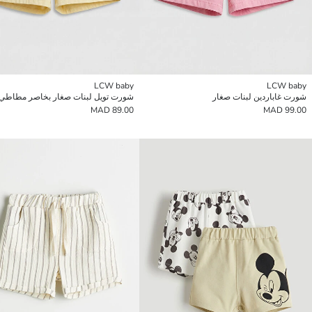
LCW baby
LCW baby
شورت غاباردين لبنات صغار
شورت تويل لبنات صغار بخاصر مطاطي
89.00 MAD
99.00 MAD