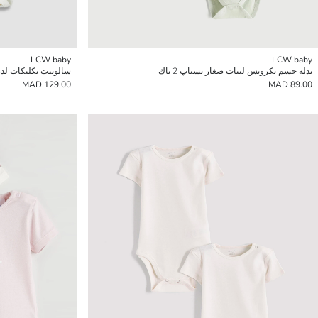
LCW baby
LCW baby
بدلة جسم بكرونش لبنات صغار بسناپ 2 باك
سالوبيت بكليكات لدراري
129.00 MAD
89.00 MAD