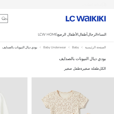
متابعة الطلبيات
النساء
الرجال
أطفال
الأطفال الرضع
LCW HOME
الصفحة الرئيسية
Baby
Baby Underwear
بودي ديال النيونات بالصدايف
بودي ديال النيونات بالصدايف
الكل
طفلة صغيرة
طفل صغير