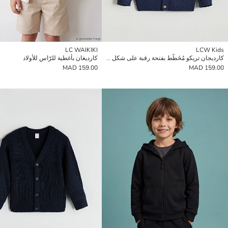
LC WAIKIKI
LCW Kids
كارديجان تريكو مُخَطَّط بفتحة رقبة على شكل حرف V للأولاد
كارديغان بأغطية للرّاس للأولاد
159.00 MAD
159.00 MAD