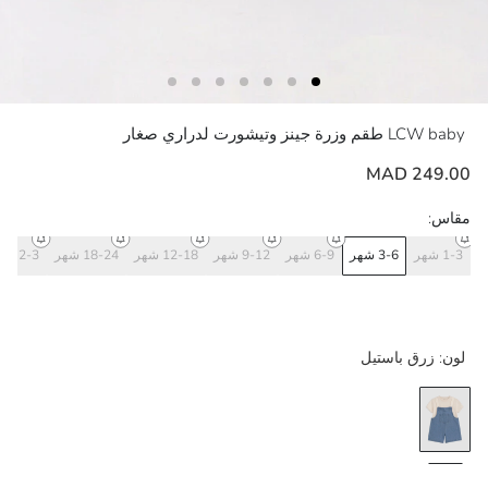
LCW baby
طقم وزرة جينز وتيشورت لدراري صغار
249.00 MAD
مقاس:
1-3 شهر
3-6 شهر
6-9 شهر
9-12 شهر
12-18 شهر
18-24 شهر
2-3 سنوات
لون:
زرق باستيل