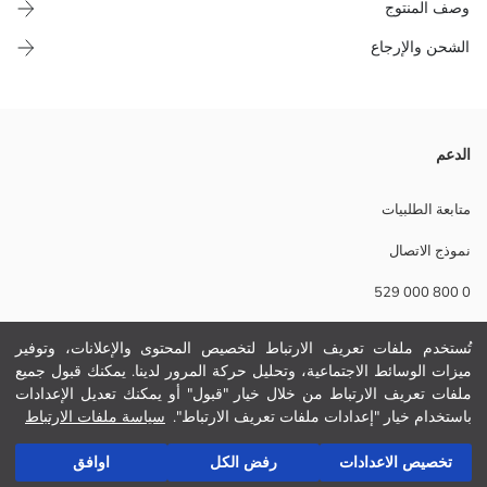
وصف المنتوج
الشحن والإرجاع
تيشورت بكول مدور، بنص كم وسناك فلكتف ديال لكتاف، مع وزرة دينيم
الدعم
بسيرويات، مكوّنين من 100% قطن، طقم ديال دراري صغار.
نسيج رئيسي تي شيرت بدون ياقة:
متابعة الطلبيات
نسيج رئيسي سالوبت:
نموذج الاتصال
الوزن:
تفاصيل الاستدامة:
0 800 000 529
نام تجاری:
نوع:
حجم :
تُستخدم ملفات تعريف الارتباط لتخصيص المحتوى والإعلانات، وتوفير
مساعدة
ثوب:
ميزات الوسائط الاجتماعية، وتحليل حركة المرور لدينا. يمكنك قبول جميع
سماكة:
ملفات تعريف الارتباط من خلال خيار "قبول" أو يمكنك تعديل الإعدادات
أسئلة مكررة
باستخدام خيار "إعدادات ملفات تعريف الارتباط".
سياسة ملفات الارتباط
أضف إلى السلة
الإرجاع
تخصيص الاعدادات
رفض الكل
اوافق
تابعنا