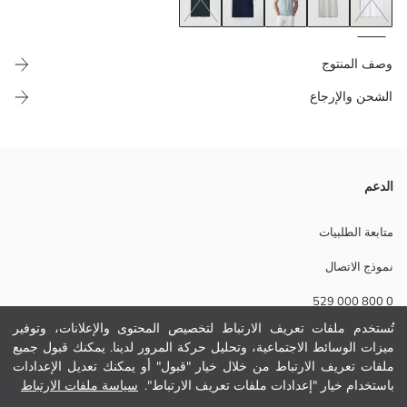
وصف المنتوج
الشحن والإرجاع
تي شيرت رجالي بكول مدور وكم قصير، مصنوع من ثوب جيرسي 100% قطن
الدعم
ومطبوع من القدّام.
متابعة الطلبيات
نموذج الاتصال
نسيج رئيسي:
0 800 000 529
الوزن:
تفاصيل الاستدامة:
تُستخدم ملفات تعريف الارتباط لتخصيص المحتوى والإعلانات، وتوفير
نام تجاری:
ميزات الوسائط الاجتماعية، وتحليل حركة المرور لدينا. يمكنك قبول جميع
مساعدة
نوع:
ملفات تعريف الارتباط من خلال خيار "قبول" أو يمكنك تعديل الإعدادات
حجم :
باستخدام خيار "إعدادات ملفات تعريف الارتباط".
سياسة ملفات الارتباط
ثوب:
أسئلة مكررة