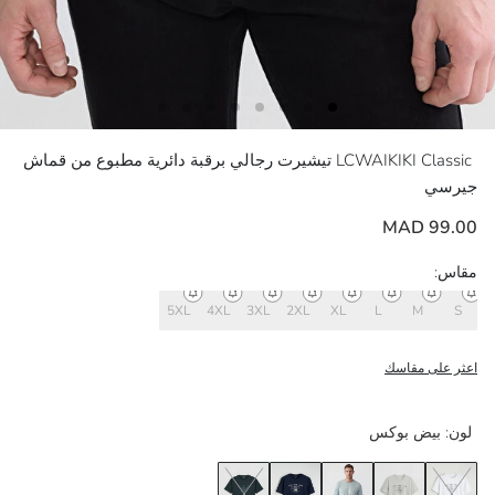
LCWAIKIKI Classic
تيشيرت رجالي برقبة دائرية مطبوع من قماش
جيرسي
99.00 MAD
مقاس:
5XL
4XL
3XL
2XL
XL
L
M
S
اعثر على مقاسك
لون:
بيض بوكس