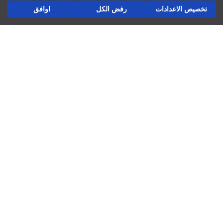
أضف إلى السلة
سماكة:
تخصيص الاعدادات
رفض الكل
اوافق
الإرجاع
تابعنا
شركة
العوائد والتبادلات
المتاجر ديالنا
ُنشّف على حبل غسيل
لاتستخدم التنظيف الجاف
فرص عمل
استخدم المكواة عند درجة حرارة متوسطة
لاتستخدم مجفف الملابس
دعم الشركات
لاتستخدم المبيض
غسيل عند درجة حرارة أقصاها 30 درجة مئوية
السياسات
سياسة الخصوصية وأمن البيانات
شروط الاستعمال
سياسة ملفات تعريف الارتباط