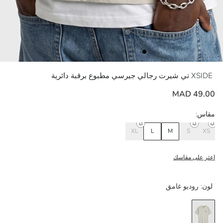
XSIDE
تي شيرت رجالي جيرسي مطبوع برقبة دائرية
49.00 MAD
مقاس:
XL
L
M
S
XS
اعثر على مقاسك
لون:
روديو غامق