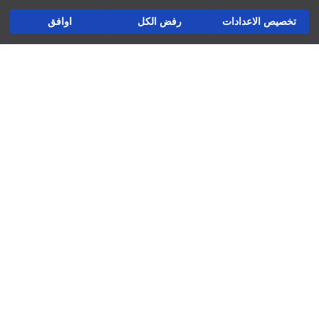
ثوب:
أسئلة مكررة
أضف إلى السلة
سماكة:
تخصيص الاعدادات
رفض الكل
اوافق
الإرجاع
تابعنا
شركة
العوائد والتبادلات
المتاجر ديالنا
ُنشّف على حبل غسيل
لاتستخدم التنظيف الجاف
فرص عمل
استخدم المكواة عند درجة حرارة متوسطة
لاتستخدم مجفف الملابس
دعم الشركات
لاتستخدم المبيض
غسيل عند درجة حرارة أقصاها 30 درجة مئوية
السياسات
سياسة الخصوصية وأمن البيانات
شروط الاستعمال