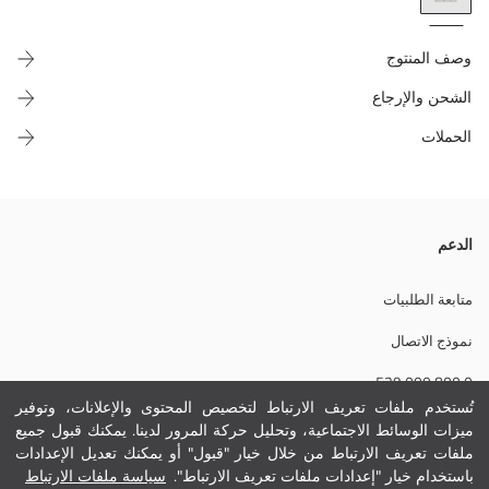
وصف المنتوج
الشحن والإرجاع
الحملات
تي شيرت رجالي بكول مدور وكم قصير، مصنوع من ثوب جيرسي 100% قطن
الدعم
وكيتميز بتفاصيل ديال طبع فالصدر.
متابعة الطلبيات
نموذج الاتصال
نسيج رئيسي:
0 800 000 529
الوزن:
تفاصيل الاستدامة:
تُستخدم ملفات تعريف الارتباط لتخصيص المحتوى والإعلانات، وتوفير
نام تجاری:
ميزات الوسائط الاجتماعية، وتحليل حركة المرور لدينا. يمكنك قبول جميع
مساعدة
نوع:
ملفات تعريف الارتباط من خلال خيار "قبول" أو يمكنك تعديل الإعدادات
حجم :
باستخدام خيار "إعدادات ملفات تعريف الارتباط".
سياسة ملفات الارتباط