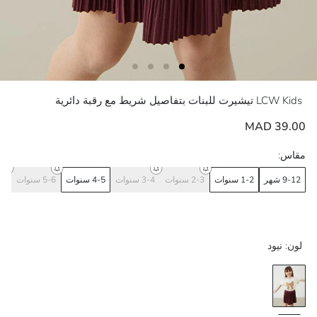
LCW Kids
تيشيرت للبنات بتفاصيل شريط مع رقبة دائرية
39.00 MAD
مقاس:
9-12 شهر
1-2 سنوات
2-3 سنوات
3-4 سنوات
4-5 سنوات
5-6 سنوات
6-7 س
لون:
نيود