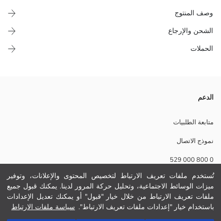
وصف المنتوج
الشحن والإرجاع
الحملات
كول مدور، تي شيرت بنات بكم قصير، مصنوع من جيرسي 100% قطن. فيه
الدعم
طبعة و فيونكة مزوقة القدام.
نسيج رئيسي:
متابعة الطلبيات
الوزن:
نموذج الاتصال
تفاصيل الاستدامة:
نام تجاری:
0 800 000 529
نوع:
حجم :
تُستخدم ملفات تعريف الارتباط لتخصيص المحتوى والإعلانات، وتوفير
ثوب:
ميزات الوسائط الاجتماعية، وتحليل حركة المرور لدينا. يمكنك قبول جميع
مساعدة
سماكة:
ملفات تعريف الارتباط من خلال خيار "قبول" أو يمكنك تعديل الإعدادات
باستخدام خيار "إعدادات ملفات تعريف الارتباط".
سياسة ملفات الارتباط
أسئلة مكررة
أضف إلى السلة