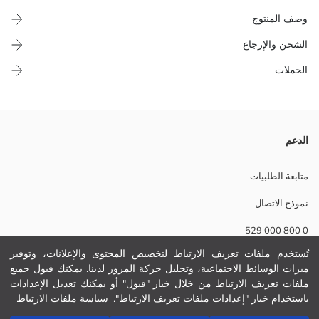
وصف المنتوج
الشحن والإرجاع
الحملات
تي شيرت بنات فيت سليم، مصنوع من نسيج محبوك مضلع. كول مدور، كم
الدعم
طويل ومخطط، مع تفاصيل الكشكشة على الكم و حواشي الحاشية.
نسيج رئيسي:
متابعة الطلبيات
الوزن:
نموذج الاتصال
تفاصيل الاستدامة:
نام تجاری:
0 800 000 529
نوع:
حجم :
تُستخدم ملفات تعريف الارتباط لتخصيص المحتوى والإعلانات، وتوفير
ثوب:
ميزات الوسائط الاجتماعية، وتحليل حركة المرور لدينا. يمكنك قبول جميع
مساعدة
سماكة:
ملفات تعريف الارتباط من خلال خيار "قبول" أو يمكنك تعديل الإعدادات
باستخدام خيار "إعدادات ملفات تعريف الارتباط".
سياسة ملفات الارتباط
أسئلة مكررة
أضف إلى السلة