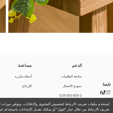
نبات صناعي بثلاثة ديال الأوراق ومزخرف فقصعة، عندو تصميم معلق. الطول الإجمالي
الدعم
مساعدة
الوزن:
تفاصيل الاستدامة:
متابعة الطلبيات
أسئلة مكررة
نام تجاری:
تابعنا
نموذج الاتصال
الإرجاع
نوع:
قماش منقوش:
0 800 000 529
مقاس المنتج:
تُستخدم ملفات تعريف الارتباط لتخصيص المحتوى والإعلانات، وتوفير ميزات ال
تعريف الارتباط من خلال خيار "قبول" أو يمكنك تعديل الإعدادات باستخدام خيا