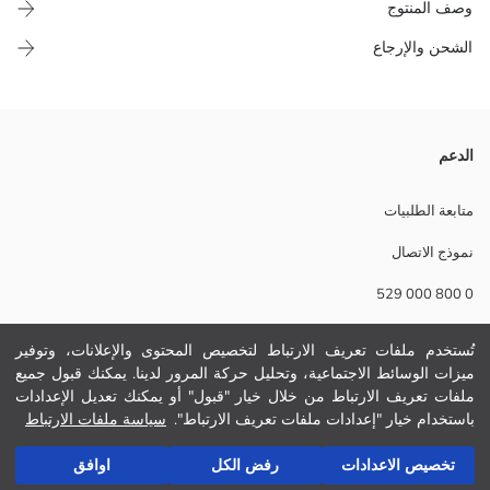
وصف المنتوج
الشحن والإرجاع
شيء ديكوري مع حبل من الجوت للتعليق، مزين بأشكال جزر من قماش
الدعم
بنقشة جنغام، خرز وخضرة صناعية.
الوزن:
متابعة الطلبيات
تفاصيل الاستدامة:
نموذج الاتصال
نام تجاری:
نوع:
0 800 000 529
مقاس المنتج:
تُستخدم ملفات تعريف الارتباط لتخصيص المحتوى والإعلانات، وتوفير
مساعدة
ميزات الوسائط الاجتماعية، وتحليل حركة المرور لدينا. يمكنك قبول جميع
ملفات تعريف الارتباط من خلال خيار "قبول" أو يمكنك تعديل الإعدادات
أسئلة مكررة
باستخدام خيار "إعدادات ملفات تعريف الارتباط".
سياسة ملفات الارتباط
أضف إلى السلة
الإرجاع
تخصيص الاعدادات
رفض الكل
اوافق
تابعنا