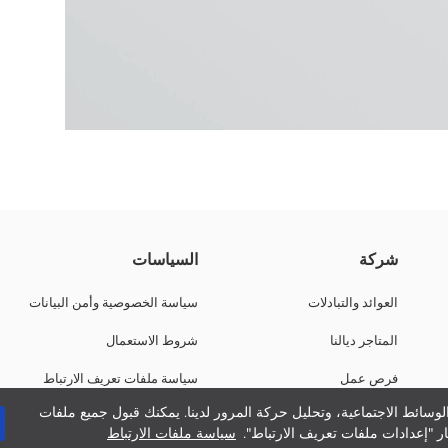
لة للتعديل وكيقدرو يتحيدو، وكيتسد من اللور بسدة ديال الكروشيه وعين.
شركة
السياسات
العوائد والتبادلات
سياسة الخصوصية وأمن البيانات
المتاجر ديالنا
شروط الاستعمال
فرص عمل
سياسة ملفات تعريف الارتباط
وسائط الاجتماعية، وتحليل حركة المرور لدينا. يمكنك قبول جميع ملفات
دعم الشركات
ر "إعدادات ملفات تعريف الارتباط".
سياسة ملفات الارتباط