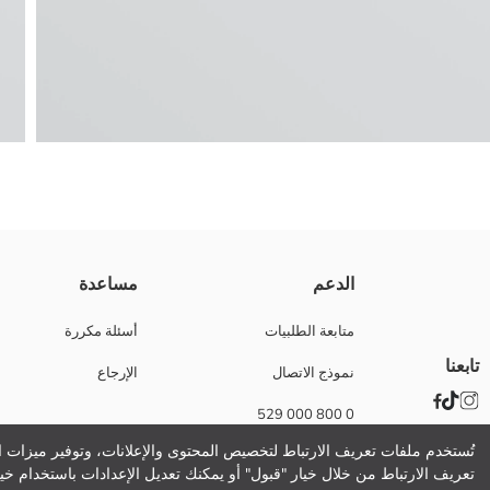
مصنوعة من ثوب الميكروفيبر، هاد سوتيان تي شيرت ديال النساء فيه حمالات قاب
الدعم
مساعدة
بطانة.1:
نسيج رئيسي:
متابعة الطلبيات
أسئلة مكررة
الوزن:
تابعنا
نموذج الاتصال
الإرجاع
تفاصيل الاستدامة:
نام تجاری:
0 800 000 529
نوع:
ثوب:
تُستخدم ملفات تعريف الارتباط لتخصيص المحتوى والإعلانات، وتوفير ميزات ال
مبطن:
تعريف الارتباط من خلال خيار "قبول" أو يمكنك تعديل الإعدادات باستخدام خيا
مزود بسلك: