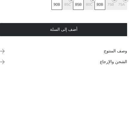
90B
85C
85B
80C
80B
75B
75A
أضف إلى السلة
وصف المنتوج
الشحن والإرجاع