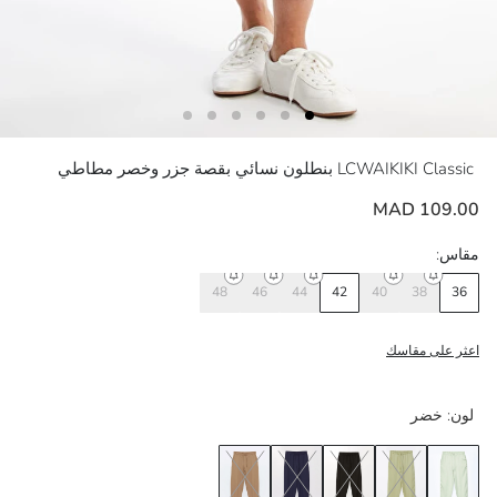
LCWAIKIKI Classic
بنطلون نسائي بقصة جزر وخصر مطاطي
109.00 MAD
مقاس:
48
46
44
42
40
38
36
اعثر على مقاسك
لون:
خضر