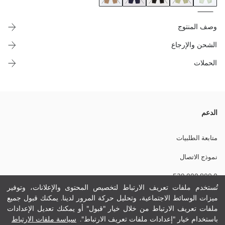
وصف المنتوج
الشحن والإرجاع
الحملات
سروال نساء كاروت فيت، فيه لاستيك فالخصر و خيط باش تزيري، و فيه جيوب
الدعم
فجناب بجوج.
متابعة الطلبيات
نموذج الاتصال
نسيج رئيسي:
0 800 000 529
الوزن:
تفاصيل الاستدامة:
تُستخدم ملفات تعريف الارتباط لتخصيص المحتوى والإعلانات، وتوفير
نام تجاری:
ميزات الوسائط الاجتماعية، وتحليل حركة المرور لدينا. يمكنك قبول جميع
مساعدة
نوع:
ملفات تعريف الارتباط من خلال خيار "قبول" أو يمكنك تعديل الإعدادات
حجم :
باستخدام خيار "إعدادات ملفات تعريف الارتباط".
سياسة ملفات الارتباط