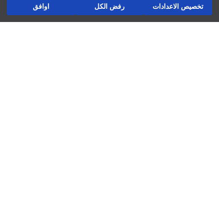
تخصيص الاعدادات
رفض الكل
اوافق
الإرجاع
تابعنا
شركة
العوائد والتبادلات
لاتستخدم التنظيف الجاف
المتاجر ديالنا
لاتكوي
لاتستخدم مجفف الملابس
فرص عمل
لاتستخدم المبيض
غسيل يدوي فقط عند درجة حرارة أقصاها 30 درجة مئوية
دعم الشركات
السياسات
سياسة الخصوصية وأمن البيانات
شروط الاستعمال
سياسة ملفات تعريف الارتباط