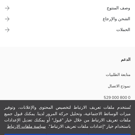
وصف المنتوج
الشحن والإرجاع
الحملات
Frozen بنات لباس السباحة مرخص بحماية من الأشعة فوق البنفسجية، مطبوع
الدعم
عليه شخصيات. رقبة على شكل حرف U، موديل بحمالات غليظة فيه تفاصيل
كشكشة ديال التول على الحمالات و الخصر.
متابعة الطلبيات
بطانة:
نموذج الاتصال
ستارة تل:
نسيج رئيسي:
0 800 000 529
الوزن:
تفاصيل الاستدامة:
تُستخدم ملفات تعريف الارتباط لتخصيص المحتوى والإعلانات، وتوفير
نام تجاری:
ميزات الوسائط الاجتماعية، وتحليل حركة المرور لدينا. يمكنك قبول جميع
مساعدة
نوع:
ملفات تعريف الارتباط من خلال خيار "قبول" أو يمكنك تعديل الإعدادات
حجم :
باستخدام خيار "إعدادات ملفات تعريف الارتباط".
سياسة ملفات الارتباط
تفصيل وظيفي:
أسئلة مكررة
أضف إلى السلة