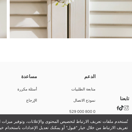
مجسم زيني على شكل قلب مصايب من قطع ديال الأغصان، مزوّق بورود وأوراق صناع
الدعم
مساعدة
الوزن:
تفاصيل الاستدامة:
متابعة الطلبيات
أسئلة مكررة
نام تجاری:
تابعنا
نموذج الاتصال
الإرجاع
نوع:
مقاس المنتج:
0 800 000 529
مجموعة:
تُستخدم ملفات تعريف الارتباط لتخصيص المحتوى والإعلانات، وتوفير ميزات ال
تعريف الارتباط من خلال خيار "قبول" أو يمكنك تعديل الإعدادات باستخدام خيا