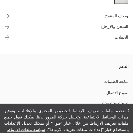
وصف المنتوج
الشحن والإرجاع
الحملات
شورت جينز نسائي بخصر عالي وخصر مطاطي، مصنوع من قماش 100%
الدعم
قطن، فيه ديزاين ديال الجيوب وجاي معاه حزام.
متابعة الطلبيات
نموذج الاتصال
المادة الأساسية حزام:
0 800 000 529
نسيج رئيسي شورت:
الوزن:
تُستخدم ملفات تعريف الارتباط لتخصيص المحتوى والإعلانات، وتوفير
تفاصيل الاستدامة:
ميزات الوسائط الاجتماعية، وتحليل حركة المرور لدينا. يمكنك قبول جميع
مساعدة
نام تجاری:
ملفات تعريف الارتباط من خلال خيار "قبول" أو يمكنك تعديل الإعدادات
نوع:
باستخدام خيار "إعدادات ملفات تعريف الارتباط".
سياسة ملفات الارتباط