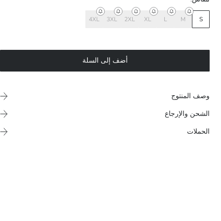
4XL
3XL
2XL
XL
L
M
S
أضف إلى السلة
وصف المنتوج
الشحن والإرجاع
الحملات