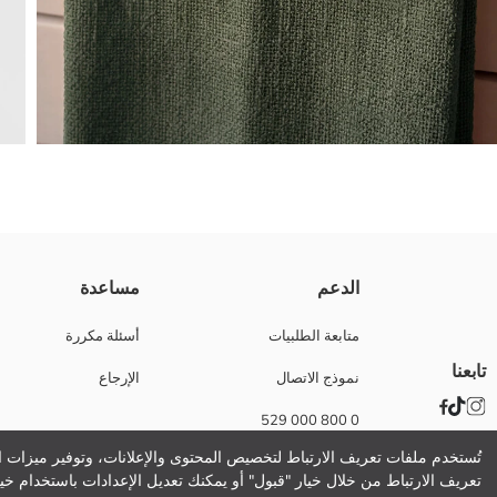
طقم فوطة تنشيف 2 قطع بنقشات مختلفة، بقياس 40x40 سم، مصنوع من قماش 100% قطن.
الدعم
مساعدة
نسيج رئيسي Mix Printed:
الوزن:
متابعة الطلبيات
أسئلة مكررة
تفاصيل الاستدامة:
تابعنا
نموذج الاتصال
الإرجاع
نام تجاری:
نوع:
0 800 000 529
ثوب:
قماش منقوش:
تُستخدم ملفات تعريف الارتباط لتخصيص المحتوى والإعلانات، وتوفير ميزات ال
مقاس المنتج:
تعريف الارتباط من خلال خيار "قبول" أو يمكنك تعديل الإعدادات باستخدام خيا
المواد: