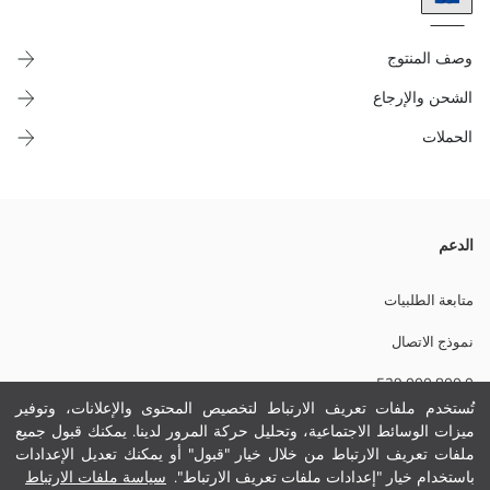
وصف المنتوج
الشحن والإرجاع
الحملات
تي شيرت رجالي بقصة واسعة، بكول مدور وكم قصير، مصنوع من ثوب
الدعم
جيرسي 100% قطن ومطبوع من القدّام.
متابعة الطلبيات
نموذج الاتصال
نسيج رئيسي:
0 800 000 529
الوزن:
تفاصيل الاستدامة:
تُستخدم ملفات تعريف الارتباط لتخصيص المحتوى والإعلانات، وتوفير
نام تجاری:
ميزات الوسائط الاجتماعية، وتحليل حركة المرور لدينا. يمكنك قبول جميع
مساعدة
نوع:
ملفات تعريف الارتباط من خلال خيار "قبول" أو يمكنك تعديل الإعدادات
حجم :
باستخدام خيار "إعدادات ملفات تعريف الارتباط".
سياسة ملفات الارتباط