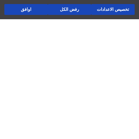
ثوب:
أسئلة مكررة
أضف إلى السلة
سماكة:
تخصيص الاعدادات
رفض الكل
اوافق
الإرجاع
تابعنا
شركة
العوائد والتبادلات
المتاجر ديالنا
ُنشّف على حبل غسيل
لاتستخدم التنظيف الجاف
فرص عمل
استخدم المكواة عند درجة حرارة متوسطة
لاتستخدم مجفف الملابس
دعم الشركات
لاتستخدم المبيض
غسيل عند درجة حرارة أقصاها 30 درجة مئوية
السياسات
سياسة الخصوصية وأمن البيانات
شروط الاستعمال