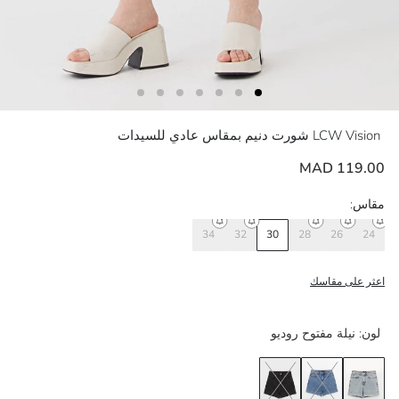
LCW Vision
شورت دنيم بمقاس عادي للسيدات
119.00 MAD
مقاس:
34
32
30
28
26
24
اعثر على مقاسك
لون:
نيلة مفتوح روديو