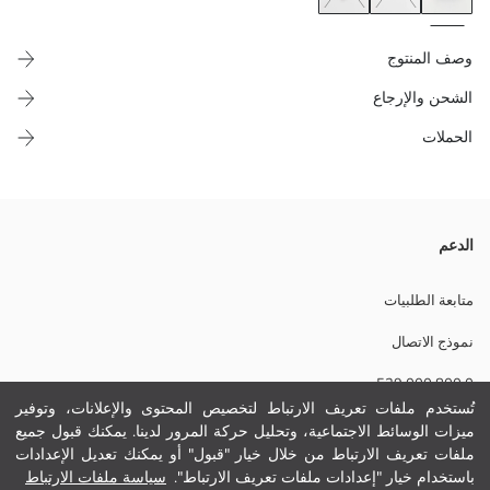
وصف المنتوج
الشحن والإرجاع
الحملات
شورت جينز نساء بخمسة جيوب مصنوع من نسيج دينيم قطن 100٪ بتصميم
الدعم
حافة مطوية ويتسكر بسحاب وزر.
متابعة الطلبيات
نموذج الاتصال
نسيج رئيسي:
0 800 000 529
الوزن:
تفاصيل الاستدامة:
تُستخدم ملفات تعريف الارتباط لتخصيص المحتوى والإعلانات، وتوفير
نام تجاری:
ميزات الوسائط الاجتماعية، وتحليل حركة المرور لدينا. يمكنك قبول جميع
مساعدة
نوع:
ملفات تعريف الارتباط من خلال خيار "قبول" أو يمكنك تعديل الإعدادات
حجم :
باستخدام خيار "إعدادات ملفات تعريف الارتباط".
سياسة ملفات الارتباط