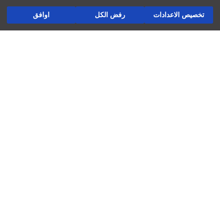
ثوب:
أسئلة مكررة
أضف إلى السلة
سماكة:
تخصيص الاعدادات
رفض الكل
اوافق
الإرجاع
طول:
تابعنا
شركة
العوائد والتبادلات
المتاجر ديالنا
لاتستخدم التنظيف الجاف
فرص عمل
استخدم المكواة عند درجة حرارة منخفضة
لاتستخدم مجفف الملابس
دعم الشركات
لاتستخدم المبيض
غسيل عند درجة حرارة أقصاها 30 درجة مئوية
السياسات
سياسة الخصوصية وأمن البيانات
شروط الاستعمال