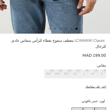
LCWAIKIKI Classic
معطف منفوخ بغطاء للرأس بمقاس عادي
للرجال
199.00 MAD
مقاس:
4XL
3XL
2XL
XL
L
M
S
اعثر على مقاسك
لون:
حمر ياقوتي