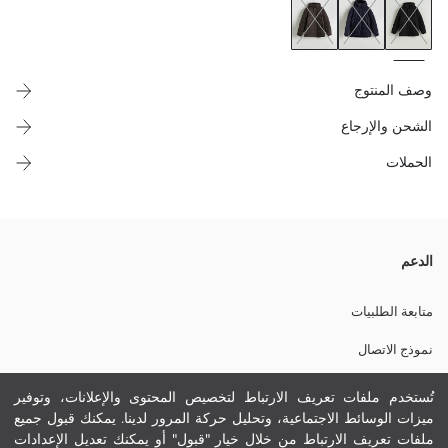
وصف المنتوج
الشحن والإرجاع
الحملات
رجال معطف منفوخ بقبعة و عنق قمعي بسحاب و زر كبّاس. المعطف بأكمام
الدعم
طويلة فيه جيوب بسحاب على الصدر و جيوب جانبية.
متابعة الطلبيات
نموذج الاتصال
بطانة.1:
0 800 000 529
بطانة.2:
تُستخدم ملفات تعريف الارتباط لتخصيص المحتوى والإعلانات، وتوفير
حشوة:
ميزات الوسائط الاجتماعية، وتحليل حركة المرور لدينا. يمكنك قبول جميع
نسيج رئيسي:
ملفات تعريف الارتباط من خلال خيار "قبول" أو يمكنك تعديل الإعدادات
مساعدة