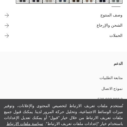
وصف المنتوج
الشحن والإرجاع
الحملات
سروال شينو رجالي مصنوع من قماش كيبان بحال الدنيم وكيحتوي على نسبة
الدعم
عالية ديال القطن، الكاليپ هو فيت. فيه خمسة ديال الجيوب وعندو سحاب
(فيرمواير) وسدة ديال الزر.
متابعة الطلبيات
نموذج الاتصال
0 800 000 529
نسيج رئيسي:
الوزن:
تُستخدم ملفات تعريف الارتباط لتخصيص المحتوى والإعلانات، وتوفير
تفاصيل الاستدامة:
ميزات الوسائط الاجتماعية، وتحليل حركة المرور لدينا. يمكنك قبول جميع
مساعدة
نام تجاری:
ملفات تعريف الارتباط من خلال خيار "قبول" أو يمكنك تعديل الإعدادات
نوع:
باستخدام خيار "إعدادات ملفات تعريف الارتباط".
سياسة ملفات الارتباط