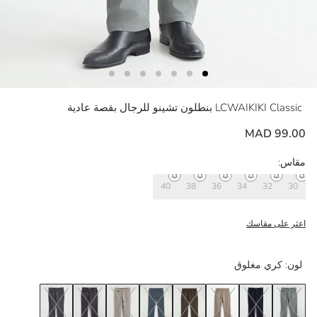
LCWAIKIKI Classic
بنطلون تشينو للرجال بقصة عادية
99.00 MAD
مقاس:
40
38
36
34
32
30
اعثر على مقاسك
لون:
كري مغلوق