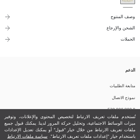
وصف المنتوج
الشحن والإرجاع
الحملات
جيلي كلاسيكي للنساء بعنق V وبلا كم، مصنوع من ثوب خليط الكتان المخطط،
الدعم
وعندو إغلاق بالأزرار من القدّام.
متابعة الطلبيات
نموذج الاتصال
بطانة:
0 800 000 529
نسيج رئيسي:
الوزن:
تُستخدم ملفات تعريف الارتباط لتخصيص المحتوى والإعلانات، وتوفير
تفاصيل الاستدامة:
ميزات الوسائط الاجتماعية، وتحليل حركة المرور لدينا. يمكنك قبول جميع
مساعدة
نام تجاری:
ملفات تعريف الارتباط من خلال خيار "قبول" أو يمكنك تعديل الإعدادات
نوع:
باستخدام خيار "إعدادات ملفات تعريف الارتباط".
سياسة ملفات الارتباط