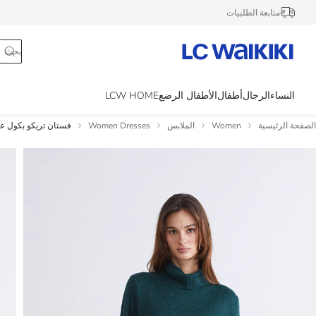
متابعة الطلبيات
النساء
الرجال
أطفال
الأطفال الرضع
LCW HOME
الصفحة الرئيسية
Women
الملابس
Women Dresses
فستان تريكو بكول عا