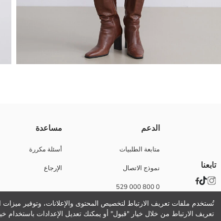
فستان نسائي بكول عالي / كول نص عالي وكمام طوال عندو قصة بسيطة؛ كفوف 
الدعم
مساعدة
متابعة الطلبيات
أسئلة مكررة
تابعنا
نموذج الاتصال
الإرجاع
نسيج رئيسي:
الوزن:
0 800 000 529
تفاصيل الاستدامة:
نام تجاری:
تُستخدم ملفات تعريف الارتباط لتخصيص المحتوى والإعلانات، وتوفير ميزات ال
نوع:
تعريف الارتباط من خلال خيار "قبول" أو يمكنك تعديل الإعدادات باستخدام خيا
حجم :