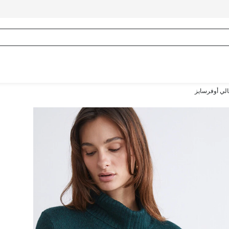
لي أوفرسايز