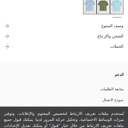
وصف المنتوج
الشحن والإرجاع
الحملات
Standard هو fit, عنق على شكل V و مصمم على أنه تي شيرت رجال بكم
الدعم
قصير بتصميم بسيط و بدون نقش.
متابعة الطلبيات
نموذج الاتصال
نسيج رئيسي:
0 800 000 529
الوزن:
تُستخدم ملفات تعريف الارتباط لتخصيص المحتوى والإعلانات، وتوفير
تفاصيل الاستدامة:
ميزات الوسائط الاجتماعية، وتحليل حركة المرور لدينا. يمكنك قبول جميع
نام تجاری:
ملفات تعريف الارتباط من خلال خيار "قبول" أو يمكنك تعديل الإعدادات
مساعدة