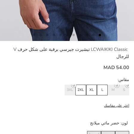
LCWAIKIKI Classic
تيشيرت جيرسي برقبة على شكل حرف V
للرجال
54.00 MAD
مقاس:
3XL
2XL
XL
L
M
S
اعثر على مقاسك
لون:
خضر مائي ميلانج