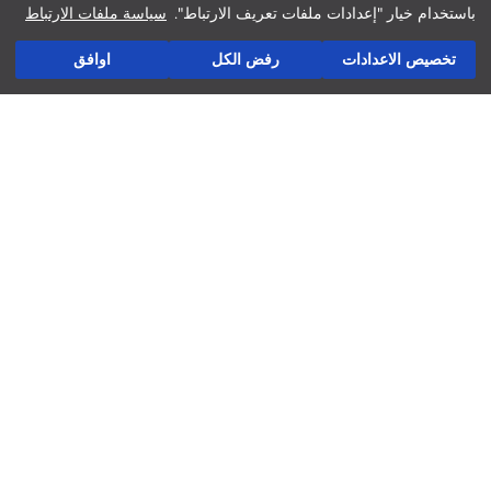
نوع:
باستخدام خيار "إعدادات ملفات تعريف الارتباط".
سياسة ملفات الارتباط
حجم :
أضف إلى السلة
ثوب:
أسئلة مكررة
تخصيص الاعدادات
رفض الكل
اوافق
الإرجاع
تابعنا
شركة
العوائد والتبادلات
لاتستخدم التنظيف الجاف
المتاجر ديالنا
استخدم المكواة عند درجة حرارة منخفضة
لاتستخدم مجفف الملابس
فرص عمل
لاتستخدم المبيض
غسيل عند درجة حرارة أقصاها 30 درجة مئوية
دعم الشركات
السياسات
سياسة الخصوصية وأمن البيانات