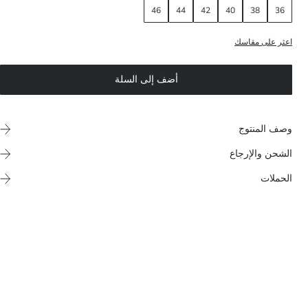
46
44
42
40
38
36
اعثر على مقاسك
أضف إلى السلة
وصف المنتوج
الشحن والإرجاع
الحملات