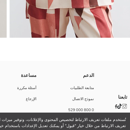
تونيك نسائي بنمط هندسي، بعنق V وأكمام قصيرة، مصنوع من قماش الساتان. يتميز بطيات في الأمام.
الدعم
مساعدة
متابعة الطلبيات
أسئلة مكررة
تابعنا
نموذج الاتصال
الإرجاع
نسيج رئيسي:
الوزن:
0 800 000 529
تفاصيل الاستدامة:
نام تجاری:
تُستخدم ملفات تعريف الارتباط لتخصيص المحتوى والإعلانات، وتوفير ميزات ال
نوع:
تعريف الارتباط من خلال خيار "قبول" أو يمكنك تعديل الإعدادات باستخدام خيا
حجم :