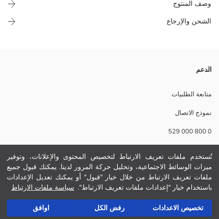
وصف المنتوج
الشحن والإرجاع
بدلة جسم ديال بنات صغار مصايبة من ثوب ضلع 100% قطن، بكم قصير وكول
الدعم
مدور. فيها كليكات فلكتف وعلى التحت.
نسيج رئيسي Ecru Printed:
متابعة الطلبيات
نسيج رئيسي Light Beige:
نموذج الاتصال
نسيج رئيسي Light Pink:
الوزن:
0 800 000 529
تفاصيل الاستدامة:
نام تجاری:
نوع:
تُستخدم ملفات تعريف الارتباط لتخصيص المحتوى والإعلانات، وتوفير
مساعدة
حجم :
ميزات الوسائط الاجتماعية، وتحليل حركة المرور لدينا. يمكنك قبول جميع
ثوب:
ملفات تعريف الارتباط من خلال خيار "قبول" أو يمكنك تعديل الإعدادات
سماكة:
أسئلة مكررة
باستخدام خيار "إعدادات ملفات تعريف الارتباط".
سياسة ملفات الارتباط
محتوى العلبة:
أضف إلى السلة
الإرجاع
تخصيص الاعدادات
رفض الكل
اوافق
تابعنا