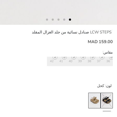
LCW STEPS
صنادل نسائية من جلد الغزال المقلد
159.00 MAD
مقاس:
42
41
40
39
38
37
36
لون:
كحل