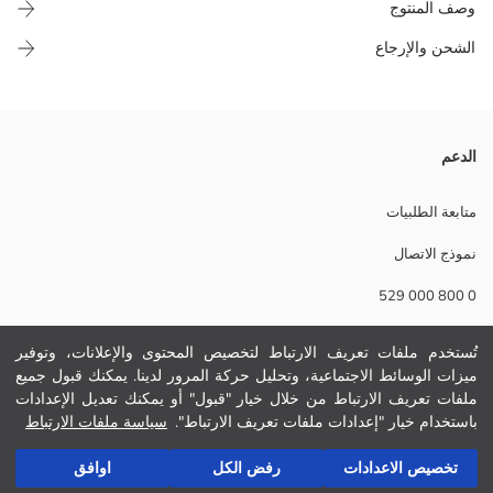
وصف المنتوج
الشحن والإرجاع
صندل نسائي من جلد الغزال المقلد بتصميم لاصق فيلكرو
الدعم
تفاصيل الاستدامة:
نام تجاری:
متابعة الطلبيات
نوع:
نموذج الاتصال
ثوب:
قماش منقوش:
0 800 000 529
نمط الأصبع:
أسلوب إغلاق الحذاء:
تُستخدم ملفات تعريف الارتباط لتخصيص المحتوى والإعلانات، وتوفير
مساعدة
ميزات الوسائط الاجتماعية، وتحليل حركة المرور لدينا. يمكنك قبول جميع
ملفات تعريف الارتباط من خلال خيار "قبول" أو يمكنك تعديل الإعدادات
أسئلة مكررة
باستخدام خيار "إعدادات ملفات تعريف الارتباط".
سياسة ملفات الارتباط
أضف إلى السلة
الإرجاع
تخصيص الاعدادات
رفض الكل
اوافق
تابعنا