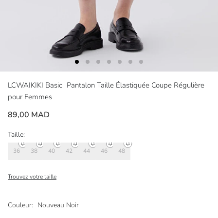
LCWAIKIKI Basic
Pantalon Taille Élastiquée Coupe Régulière
pour Femmes
89,00 MAD
Taille:
36
38
40
42
44
46
48
Trouvez votre taille
Couleur:
Nouveau Noir