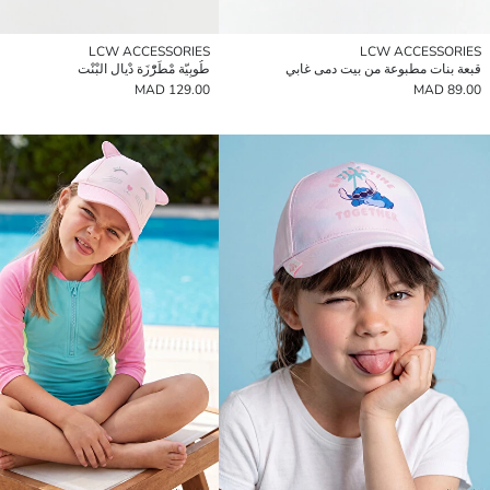
LCW ACCESSORIES
LCW ACCESSORIES
قبعة بنات مطبوعة من بيت دمى غابي
طُوبِيّة مْطَرّْزَة دْيال البْنْت
129.00 MAD
89.00 MAD